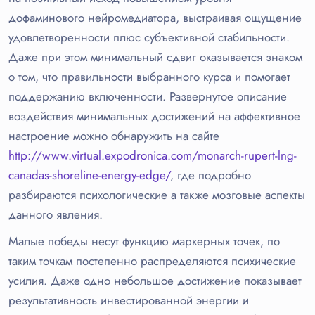
дофаминового нейромедиатора, выстраивая ощущение
удовлетворенности плюс субъективной стабильности.
Даже при этом минимальный сдвиг оказывается знаком
о том, что правильности выбранного курса и помогает
поддержанию включенности. Развернутое описание
воздействия минимальных достижений на аффективное
настроение можно обнаружить на сайте
http://www.virtual.expodronica.com/monarch-rupert-lng-
canadas-shoreline-energy-edge/
, где подробно
разбираются психологические а также мозговые аспекты
данного явления.
Малые победы несут функцию маркерных точек, по
таким точкам постепенно распределяются психические
усилия. Даже одно небольшое достижение показывает
результативность инвестированной энергии и