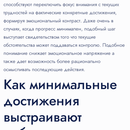
способствуют переключить фокус внимания с текущих
трудностей на фактические конкретные достижения,
формируя эмоциональный контраст. Даже очень в
случаях, когда прогресс минимален, подобный шаг
выступает свидетельством того что текущие
обстоятельства может поддаваться контролю. Подобное
понимание снижает эмоциональное напряжение а
также дает возможность более рационально
осмысливать последующие действия.
Как минимальные
достижения
выстраивают