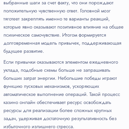
выбранные шаги за счет факту, что они порождают
положительную чувственную ответ. Головной мозг
тяготеет закреплять именно те варианты реакций,
которые явно оказывают позитивное влияние на общее
психическое самочувствие. Итогом формируется
долговременная модель привычек, поддерживающая
будущее развитие.
Если привычки оказываются элементом ежедневного
уклада, подобные схемы больше не запрашивать
больших затрат энергии. Небольшие победы играют
функцию пусковых механизмов, ускоряющих
автоматическое выполнение операций. Такой процесс
казино онлайн обеспечивает ресурс освобождать
ресурсы для реализации более сложных крупных
задач, удерживая достаточную результативность без
избыточного излишнего стресса.