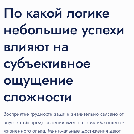
По какой логике
небольшие успехи
влияют на
субъективное
ощущение
сложности
Восприятие трудности задачи значительно связано от
внутренних представлений вместе с этим имеющегося
жизненного опыта. Минимальные достижения дают