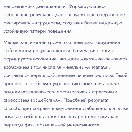
направлениях деятельности. Формирующиеся
небольшие результаты дают возможность оперативнее
реагировать на трудности, создавая более надежную
устойчивую паттерн поведения.
Малые достижения кроме того повышают ощущение
собственной результативности. В ситуациях, когда
формируется осознание, что даже движение становится
возможным в том числе минимальными этапами,
усиливается вера в собственные личные ресурсы. Такой
процесс способствует укреплению стойкости а также
поднимает способность противостоять к стрессовым
стрессовым воздействиям. Подобный результат
способствует сохранять внутреннее стабильность а также
помогает избежать снижение внутреннего стимула в
периоды фазы повышенной интенсивности.