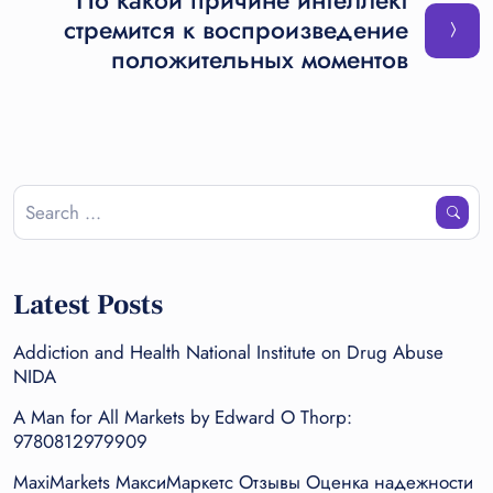
По какой причине интеллект
стремится к воспроизведение
положительных моментов
Latest Posts
Addiction and Health National Institute on Drug Abuse
NIDA
A Man for All Markets by Edward O Thorp:
9780812979909
MaxiMarkets МаксиМаркетс Отзывы Оценка надежности