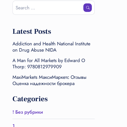
Latest Posts
Addiction and Health National Institute
on Drug Abuse NIDA
A Man for All Markets by Edward O
Thorp: 9780812979909
MaxiMarkets МаксиМаркетс Отзывы
Оценка надежности брокера
Categories
! Без рубрики
1