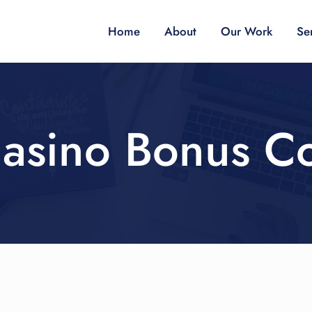
Home
About
Our Work
Se
Casino Bonus C