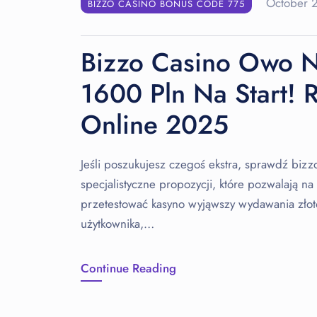
October 
BIZZO CASINO BONUS CODE 775
Bizzo Casino Owo 
1600 Pln Na Start! 
Online 2025
Jeśli poszukujesz czegoś ekstra, sprawdź bizz
specjalistyczne propozycji, które pozwalają na
przetestować kasyno wyjąwszy wydawania złotówk
użytkownika,…
Continue Reading