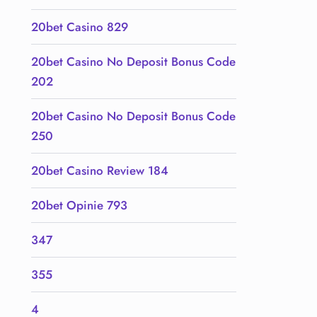
20bet Casino 829
20bet Casino No Deposit Bonus Code
202
20bet Casino No Deposit Bonus Code
250
20bet Casino Review 184
20bet Opinie 793
347
355
4