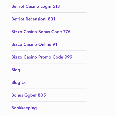
Betriot Casino Login 613
Betriot Recensioni 831
Bizzo Casino Bonus Code 775
Bizzo Casino Online 91
Bizzo Casino Promo Code 999
Blog
Blog Lk
Bonus Ggbet 805
Bookkeeping