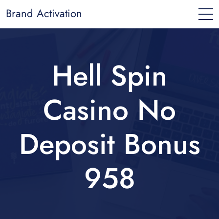
Brand Activation
Hell Spin
Casino No
Deposit Bonus
958