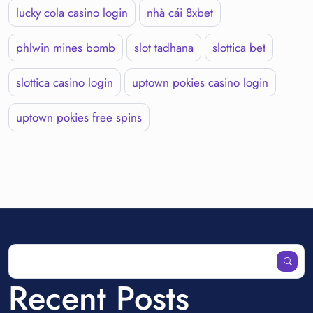
lucky cola casino login
nhà cái 8xbet
phlwin mines bomb
slot tadhana
slottica bet
slottica casino login
uptown pokies casino login
uptown pokies free spins
Recent Posts