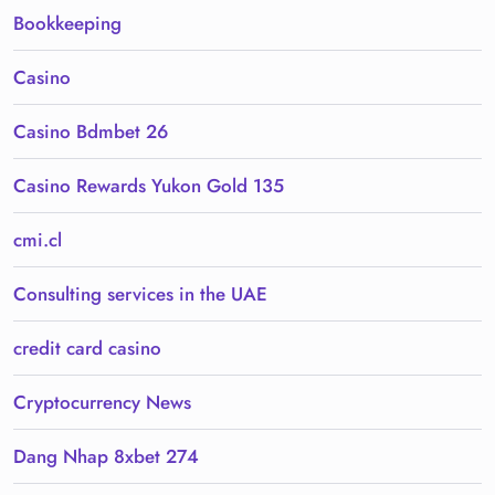
Bookkeeping
Casino
Casino Bdmbet 26
Casino Rewards Yukon Gold 135
cmi.cl
Consulting services in the UAE
credit card casino
Cryptocurrency News
Dang Nhap 8xbet 274