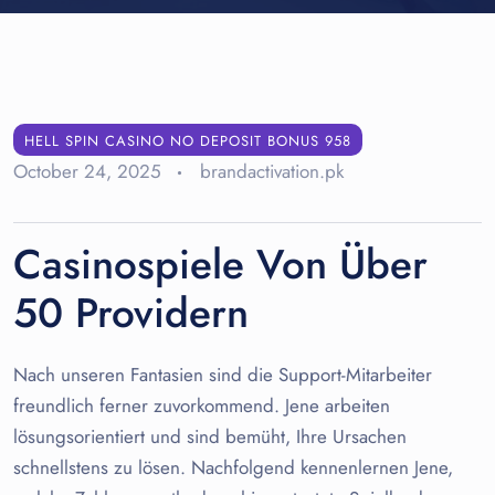
HELL SPIN CASINO NO DEPOSIT BONUS 958
October 24, 2025
brandactivation.pk
Casinospiele Von Über
50 Providern
Nach unseren Fantasien sind die Support-Mitarbeiter
freundlich ferner zuvorkommend. Jene arbeiten
lösungsorientiert und sind bemüht, Ihre Ursachen
schnellstens zu lösen. Nachfolgend kennenlernen Jene,