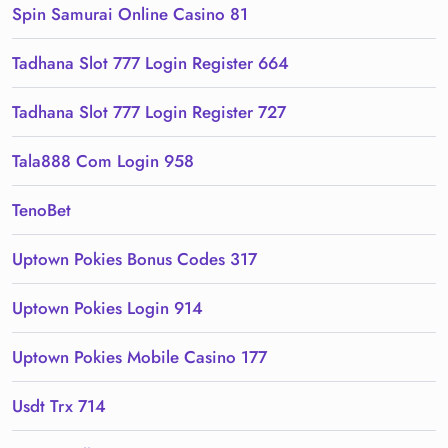
Spin Samurai Online Casino 81
Tadhana Slot 777 Login Register 664
Tadhana Slot 777 Login Register 727
Tala888 Com Login 958
TenoBet
Uptown Pokies Bonus Codes 317
Uptown Pokies Login 914
Uptown Pokies Mobile Casino 177
Usdt Trx 714