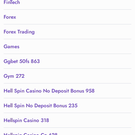
FinTech
Forex
Forex Trading
Games
Ggbet 50fs 863
Gym 272
Hell Spin Casino No Deposit Bonus 958
Hell Spin No Deposit Bonus 235
Hellspin Casino 318