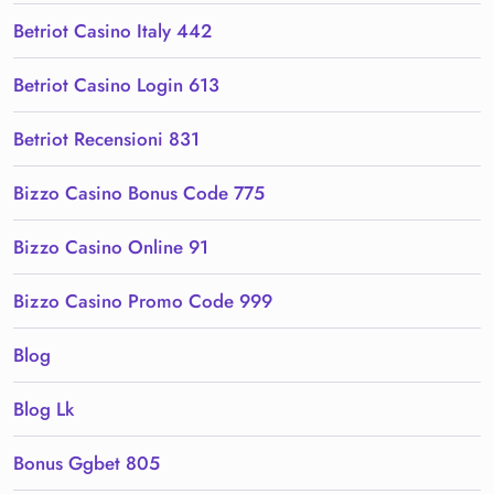
Betriot Casino Italy 442
Betriot Casino Login 613
Betriot Recensioni 831
Bizzo Casino Bonus Code 775
Bizzo Casino Online 91
Bizzo Casino Promo Code 999
Blog
Blog Lk
Bonus Ggbet 805