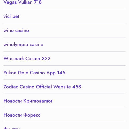
Vegas Vulkan 718
vici bet
wino casino
winolympia casino
Winspark Casino 322
Yukon Gold Casino App 145
Zodiac Casino Official Website 458
Новости Криптовалют
Новости Форекс