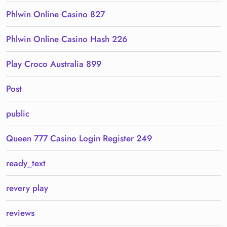
Phlwin Online Casino 827
Phlwin Online Casino Hash 226
Play Croco Australia 899
Post
public
Queen 777 Casino Login Register 249
ready_text
revery play
reviews