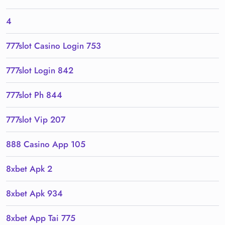
4
777slot Casino Login 753
777slot Login 842
777slot Ph 844
777slot Vip 207
888 Casino App 105
8xbet Apk 2
8xbet Apk 934
8xbet App Tai 775