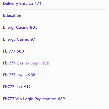
Delivery Service 474
Education
Energi Casino 805
Energy Casino 97
Fb 777 580
Fb 777 Casino Login 386
Fb 777 Login 958
Fb777 Live 512
Fb777 Vip Login Registration 639