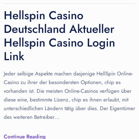
Hellspin Casino
Deutschland Aktueller
Hellspin Casino Login
Link
Jeder selbige Aspekte machen dasjenige HellSpin Online-
Casino zu ihrer der besondersten Optionen, chip es
vorhanden ist. Die meisten Online-Casinos verfügen über
diese eine, bestimmte Lizenz, chip es ihnen erlaubt, mit
unterschiedlichen Ländern tätig über dies. Der Eigentümer
des weiteren Betreiber…
Continue Reading