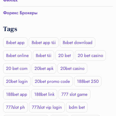
Финтех
Форекс Брокеры
Tags
8xbet app
8xbet app tải
8xbet download
8xbet online
8xbet tải
20 bet
20 bet casino
20 bet com
20bet apk
20bet casino
20bet login
20bet promo code
188bet 250
188bet app
188bet link
777 slot game
777slot ph
777slot vip login
bdm bet