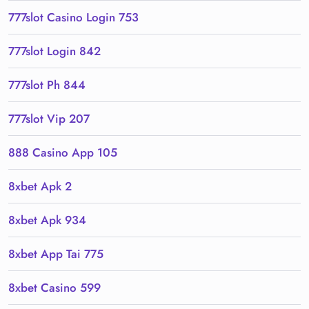
777slot Casino Login 753
777slot Login 842
777slot Ph 844
777slot Vip 207
888 Casino App 105
8xbet Apk 2
8xbet Apk 934
8xbet App Tai 775
8xbet Casino 599