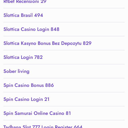
Rtbet Recensioni 29
Slottica Brasil 494
Slottica Casino Login 848
Slottica Kasyno Bonus Bez Depozytu 829
Slottica Login 782
Sober living
Spin Casino Bonus 886
Spin Casino Login 21
Spin Samurai Online Casino 81
Tadhana Slot 777 Login Register 664