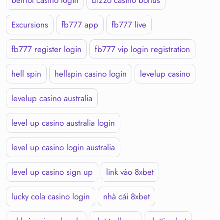
betriot casino login
bizzo casino bonus
Excursions
fb777 app
fb777 live
fb777 register login
fb777 vip login registration
hell spin
hellspin casino login
levelup casino
levelup casino australia
level up casino australia login
level up casino login australia
level up casino sign up
link vào 8xbet
lucky cola casino login
nhà cái 8xbet