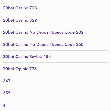
20bet Casino 703
20bet Casino 829
20bet Casino No Deposit Bonus Code 202
20bet Casino No Deposit Bonus Code 250
20bet Casino Review 184
20bet Opinie 793
347
355
4