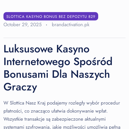
SLOTTICA KASYNO BONUS BEZ DEPOZYTU 829
October 29, 2025
brandactivation.pk
Luksusowe Kasyno
Internetowego Spośród
Bonusami Dla Naszych
Graczy
W Slottica Nasz Kraj podajemy rozległy wybór procedur
płatności, co znacząco ułatwia dokonywanie wpłat.
Wszystkie transakcje są zabezpieczone aktualnymi
systemami szyfrowania, jakie możliwości umożliwia pełną