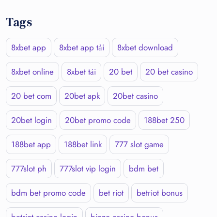
Tags
8xbet app
8xbet app tải
8xbet download
8xbet online
8xbet tải
20 bet
20 bet casino
20 bet com
20bet apk
20bet casino
20bet login
20bet promo code
188bet 250
188bet app
188bet link
777 slot game
777slot ph
777slot vip login
bdm bet
bdm bet promo code
bet riot
betriot bonus