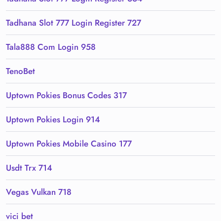
Tadhana Slot 777 Login Register 727
Tala888 Com Login 958
TenoBet
Uptown Pokies Bonus Codes 317
Uptown Pokies Login 914
Uptown Pokies Mobile Casino 177
Usdt Trx 714
Vegas Vulkan 718
vici bet