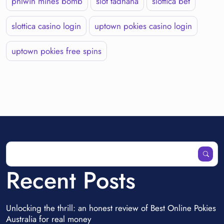
phlwin mines bomb
slot tadhana
slottica bet
slottica casino login
uptown pokies casino login
uptown pokies free spins
Recent Posts
Unlocking the thrill: an honest review of Best Online Pokies
Australia for real money