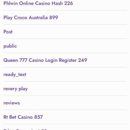
Phlwin Online Casino Hash 226
Play Croco Australia 899
Post
public
Queen 777 Casino Login Register 249
ready_text
revery play
reviews
Rt Bet Casino 857