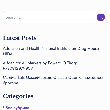
Latest Posts
Addiction and Health National Institute on Drug Abuse
NIDA
A Man for All Markets by Edward O Thorp:
9780812979909
MaxiMarkets МаксиМаркетс Отзывы Оценка надежности
брокера
Categories
! Без рубрики