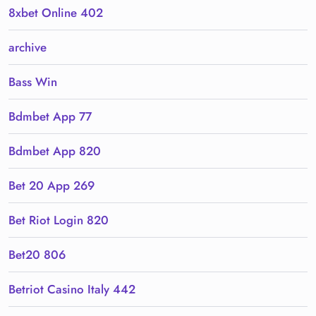
8xbet Online 402
archive
Bass Win
Bdmbet App 77
Bdmbet App 820
Bet 20 App 269
Bet Riot Login 820
Bet20 806
Betriot Casino Italy 442