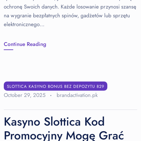
ochronę Swoich danych. Każde losowanie przynosi szansę
na wygranie bezpłatnych spinów, gadżetów lub sprzętu
elektronicznego…
Continue Reading
SLOTTICA KASYNO BONUS BEZ DEPOZYTU 829
October 29, 2025
brandactivation.pk
Kasyno Slottica Kod
Promocyjny Mogę Grać