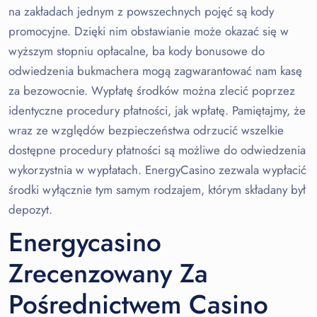
na zakładach jednym z powszechnych pojęć są kody
promocyjne. Dzięki nim obstawianie może okazać się w
wyższym stopniu opłacalne, ba kody bonusowe do
odwiedzenia bukmachera mogą zagwarantować nam kasę
za bezowocnie. Wypłatę środków można zlecić poprzez
identyczne procedury płatności, jak wpłatę. Pamiętajmy, że
wraz ze względów bezpieczeństwa odrzucić wszelkie
dostępne procedury płatności są możliwe do odwiedzenia
wykorzystnia w wypłatach. EnergyCasino zezwala wypłacić
środki wyłącznie tym samym rodzajem, którym składany był
depozyt.
Energycasino
Zrecenzowany Za
Pośrednictwem Casino