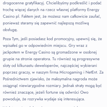
drogocenne gratyfikacyj. Chcielibyśmy podkreślić i podać
trochę więcej danych na rzecz własnej platformy Energy
Casino pl. Faktem jest, że możesz nam całkowicie zaufać,
ponieważ staramy się zapewnić najlepszą możliwą
obsługę.
Poza Tym, jeśli posiadasz kod promocyjny, upewnij się, że
wpisałeś go w odpowiednim miejscu. Gry wraz z
jackpotem w Energy Casino są gromadzone w osobnej
grupie na stronie operatora. Tu również są progresywne
sloty od kilkunastu deweloperów, najczęściej wybierani
poprzez graczy, w naszym firma Microgaming i NetEnt. Za
Pośrednictwem zjawisko, że maksymalna nagroda może
osiągnąć niewiarygodne rozmiary. Jednak straty mogą być
również znaczące, jeżeli fortune się odwróci Owo
powoduje, że rozrywka wydaje się interesująca.