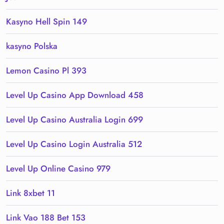
Kasyno Hell Spin 149
kasyno Polska
Lemon Casino Pl 393
Level Up Casino App Download 458
Level Up Casino Australia Login 699
Level Up Casino Login Australia 512
Level Up Online Casino 979
Link 8xbet 11
Link Vao 188 Bet 153