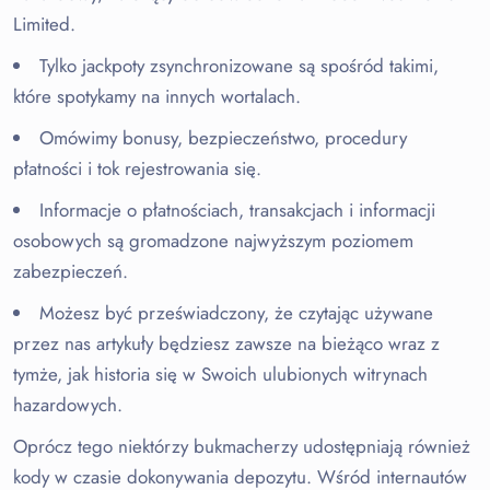
Limited.
Tylko jackpoty zsynchronizowane są spośród takimi,
które spotykamy na innych wortalach.
Omówimy bonusy, bezpieczeństwo, procedury
płatności i tok rejestrowania się.
Informacje o płatnościach, transakcjach i informacji
osobowych są gromadzone najwyższym poziomem
zabezpieczeń.
Możesz być przeświadczony, że czytając używane
przez nas artykuły będziesz zawsze na bieżąco wraz z
tymże, jak historia się w Swoich ulubionych witrynach
hazardowych.
Oprócz tego niektórzy bukmacherzy udostępniają również
kody w czasie dokonywania depozytu. Wśród internautów