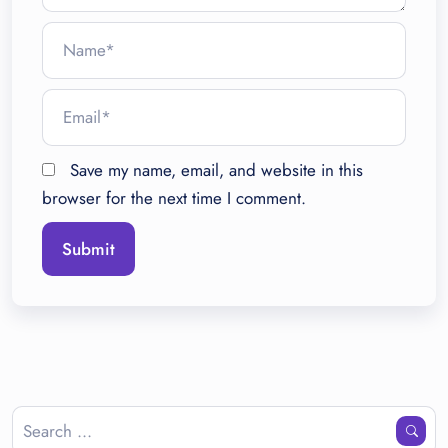
Save my name, email, and website in this
browser for the next time I comment.