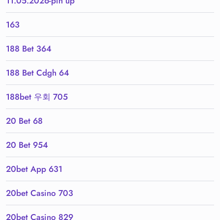
11.05.2026-pin up
163
188 Bet 364
188 Bet Cdgh 64
188bet 우회 705
20 Bet 68
20 Bet 954
20bet App 631
20bet Casino 703
20bet Casino 829