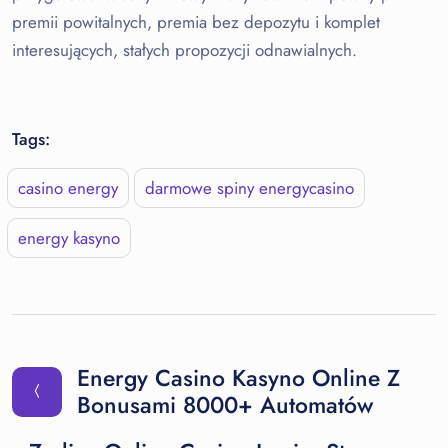
premii powitalnych, premia bez depozytu i komplet
interesujących, stałych propozycji odnawialnych.
Tags:
casino energy
darmowe spiny energycasino
energy kasyno
Energy Casino Kasyno Online Z
Bonusami 8000+ Automatów