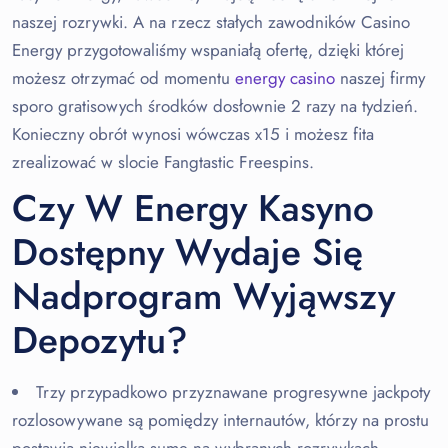
naszej rozrywki. A na rzecz stałych zawodników Casino
Energy przygotowaliśmy wspaniałą ofertę, dzięki której
możesz otrzymać od momentu
energy casino
naszej firmy
sporo gratisowych środków dosłownie 2 razy na tydzień.
Konieczny obrót wynosi wówczas x15 i możesz fita
zrealizować w slocie Fangtastic Freespins.
Czy W Energy Kasyno
Dostępny Wydaje Się
Nadprogram Wyjąwszy
Depozytu?
Trzy przypadkowo przyznawane progresywne jackpoty
rozlosowywane są pomiędzy internautów, którzy na prostu