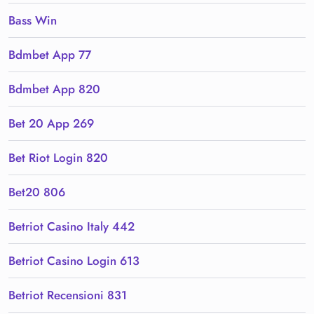
Bass Win
Bdmbet App 77
Bdmbet App 820
Bet 20 App 269
Bet Riot Login 820
Bet20 806
Betriot Casino Italy 442
Betriot Casino Login 613
Betriot Recensioni 831