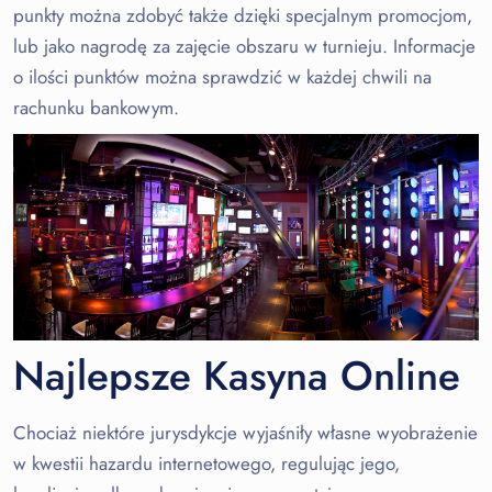
punkty można zdobyć także dzięki specjalnym promocjom,
lub jako nagrodę za zajęcie obszaru w turnieju. Informacje
o ilości punktów można sprawdzić w każdej chwili na
rachunku bankowym.
Najlepsze Kasyna Online
Chociaż niektóre jurysdykcje wyjaśniły własne wyobrażenie
w kwestii hazardu internetowego, regulując jego,