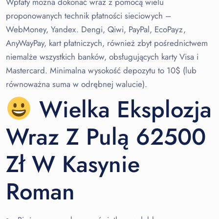
Wpłaty można dokonać wraz z pomocą wielu
proponowanych technik płatności sieciowych –
WebMoney, Yandex. Dengi, Qiwi, PayPal, EcoPayz,
AnyWayPay, kart płatniczych, również zbyt pośrednictwem
niemalże wszystkich banków, obsługujących karty Visa i
Mastercard. Minimalna wysokość depozytu to 10$ (lub
równoważna suma w odrębnej walucie).
Wielka Eksplozja
Wraz Z Pulą 62500
Zł W Kasynie
Roman