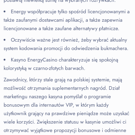
postawią niewielką sumę na wybranych rozrywkach.
Energy współpracuje tylko spośród licencjonowanymi a
także zaufanymi dostawcami aplikacji, a także zapewnia
licencjonowane a także zaufane alternatywy płatnicze.
Oczywiście ważne jest również, żeby wybrać aktualny
system kodowania promocji do odwiedzenia bukmachera.
Kasyno EnergyCasino charakteryzuje się spokojną
kolorystyką w czarno-złotych barwach.
Zawodnicy, którzy stale grają na polskiej systemie, mają
możliwość otrzymania suplementarnych nagród. Dział
marketingu naszego kasyna pomyślał o programie
bonusowym dla internautów VIP, w którym każdy
użytkownik grający na prawdziwe pieniądze może uzyskać
wiele korzyści. Zwiększenie statusu w kasynie umożliwi ci
otrzymywać wyjątkowe propozycji bonusowe i odmienne