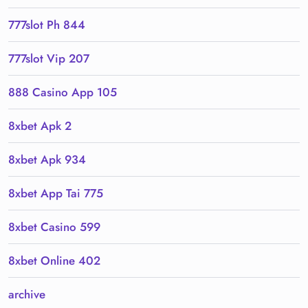
777slot Ph 844
777slot Vip 207
888 Casino App 105
8xbet Apk 2
8xbet Apk 934
8xbet App Tai 775
8xbet Casino 599
8xbet Online 402
archive