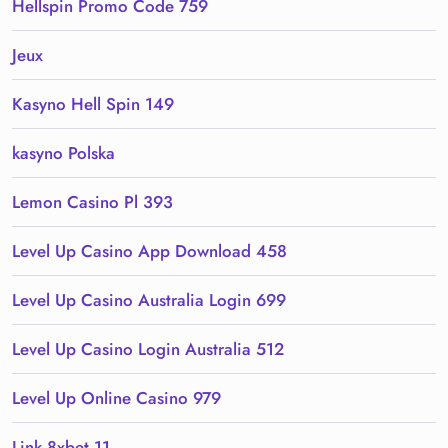
Hellspin Promo Code 759
Jeux
Kasyno Hell Spin 149
kasyno Polska
Lemon Casino Pl 393
Level Up Casino App Download 458
Level Up Casino Australia Login 699
Level Up Casino Login Australia 512
Level Up Online Casino 979
Link 8xbet 11