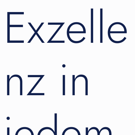
Exzelle
nz in
jedem