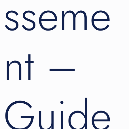
sseme
nt –
Guide