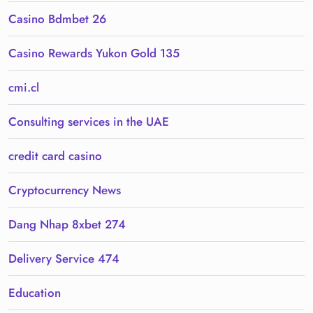
Casino Bdmbet 26
Casino Rewards Yukon Gold 135
cmi.cl
Consulting services in the UAE
credit card casino
Cryptocurrency News
Dang Nhap 8xbet 274
Delivery Service 474
Education