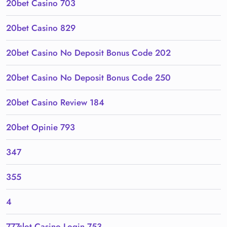
20bet Casino 703
20bet Casino 829
20bet Casino No Deposit Bonus Code 202
20bet Casino No Deposit Bonus Code 250
20bet Casino Review 184
20bet Opinie 793
347
355
4
777slot Casino Login 753