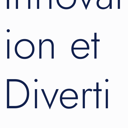
ion et
Diverti