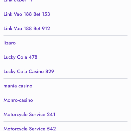
Link Vao 188 Bet 153
Link Vao 188 Bet 912
lizaro
Lucky Cola 478
Lucky Cola Casino 829
mania casino
Monro-casino
Motorcycle Service 241
Motorcycle Service 542